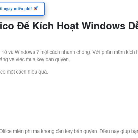
ải ngay miễn phí!
co Để Kích Hoạt Windows D
ws 10 và Windows 7 một cách nhanh chóng. Với phần mềm kích
lắng về việc mua key bản quyền.
co một cách hiệu quả.
Office miễn phí mà không cần key bản quyền. Điều này giúp bạn 