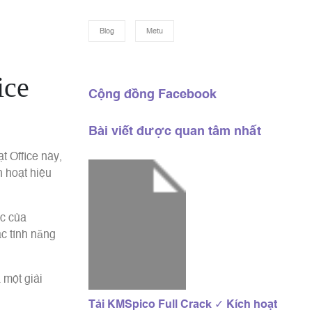
Blog
Metu
ice
Cộng đồng Facebook
Bài viết được quan tâm nhất
t Office này,
h hoạt hiệu
ác của
c tính năng
 một giải
Tải KMSpico Full Crack ✓ Kích hoạt