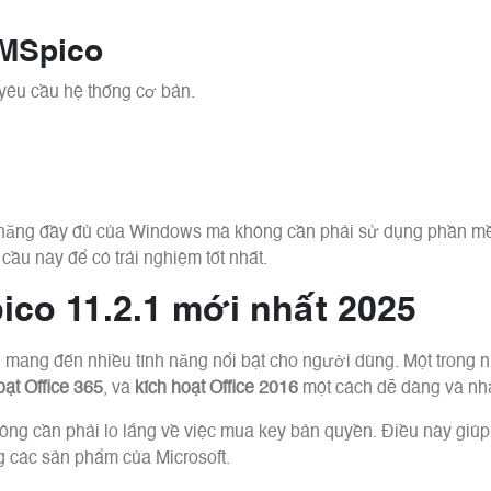
KMSpico
yêu cầu hệ thống cơ bản.
nh năng đầy đủ của Windows mà không cần phải sử dụng phần 
ầu này để có trải nghiệm tốt nhất.
ico 11.2.1 mới nhất 2025
, mang đến nhiều tính năng nổi bật cho người dùng. Một trong
oạt Office 365
, và
kích hoạt Office 2016
một cách dễ dàng và nh
ng cần phải lo lắng về việc mua key bản quyền. Điều này giúp t
ng các sản phẩm của Microsoft.