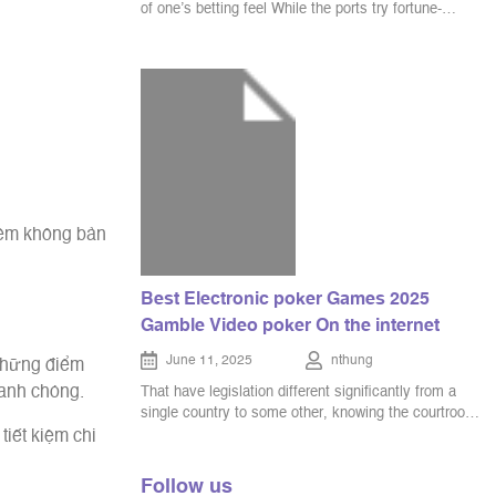
of one’s betting feel While the ports try fortune-
founded game, it’s crucial that you enjoy her or him
from the reputable casinos on the internet.
Thankfully, an informed playing internet sites is
actually subscribed, greatly regulated, and you may
examined because of the independent, third-group
auditors with […]
mềm không bản
Best Electronic poker Games 2025
Gamble Video poker On the internet
June 11, 2025
nthung
 những điểm
anh chóng.
That have legislation different significantly from a
single country to some other, knowing the courtroom
construction for crypto playing is essential. Which
iết kiệm chi
area tend to address the reasons of your own judge
landscape, exploring how regulations affect Bitcoin
Follow us