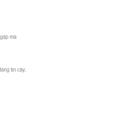
g gặp mà
áng tin cậy,