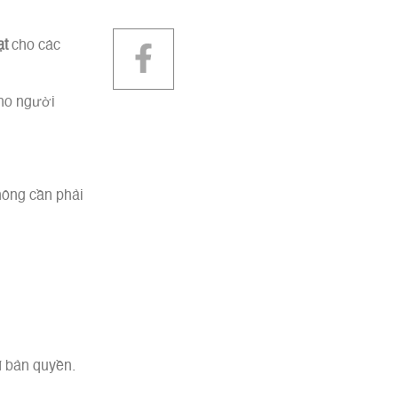
gambling enterprises and you may what it opportinity
for professionals.
ạt
cho các
cho người
ông cần phải
í bản quyền.