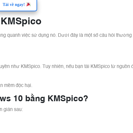
Tải về ngay!
ề KMSpico
ung quanh việc sử dụng nó. Dưới đây là một số câu hỏi thườn
uyền như KMSpico. Tuy nhiên, nếu bạn tải KMSpico từ nguồn đ
ần mềm độc hại.
ows 10 bằng KMSpico?
n giản sau: