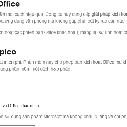
ffice
yền
một cách hiệu quả. Công cụ này cung cấp
giải pháp kích ho
và ứng dụng văn phòng mà không gặp phải bất kỳ rào cản nào.
h hoạt các phiên bản Office khác nhau, mang lại sự linh hoạt 
pico
ạt miễn phí
. Phần mềm này cho phép bạn
kích hoạt Office
mà kh
sử dụng phần mềm một cách hợp pháp.
s và Office khác nhau.
n sử dụng sản phẩm Microsoft mà không phải lo lắng về chi ph