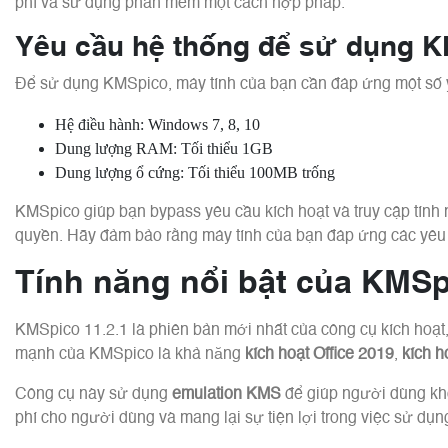
phí và sử dụng phần mềm một cách hợp pháp.
Yêu cầu hệ thống để sử dụng 
Để sử dụng KMSpico, máy tính của bạn cần đáp ứng một số 
Hệ điều hành: Windows 7, 8, 10
Dung lượng RAM: Tối thiểu 1GB
Dung lượng ổ cứng: Tối thiểu 100MB trống
KMSpico giúp bạn bypass yêu cầu kích hoạt và truy cập tí
quyền. Hãy đảm bảo rằng máy tính của bạn đáp ứng các yêu c
Tính năng nổi bật của KMSp
KMSpico 11.2.1 là phiên bản mới nhất của công cụ kích hoạt
mạnh của KMSpico là khả năng
kích hoạt Office 2019
,
kích h
Công cụ này sử dụng
emulation KMS
để giúp người dùng khô
phí cho người dùng và mang lại sự tiện lợi trong việc sử dụ