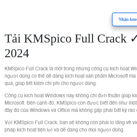
Nhận kmsp
Tải KMSpico Full Crack 
2024
KMSpico Full Crack là một trong những công cụ kích hoạt Wi
người dùng có thể dễ dàng kích hoạt sản phẩm Microsoft mà k
quả, giúp tiết kiệm chi phí cho người dùng.
Công cụ kích hoạt Windows này không chỉ đơn thuần giúp kí
Microsoft. Bên cạnh đó, KMSpico còn được biết đến như một 
đầy đủ của Windows và Office mà không gặp phải bất kỳ rào 
Với KMSpico Full Crack, bạn sẽ không còn phải lo lắng về vi
pháp kích hoạt tiện lợi và dễ dàng cho mọi người dùng.