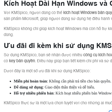
Kích Hoạt Dài Hạn Windows và O
Với KMSpico, người dùng có thể
kích hoạt Windows bản qu
sản phẩm Microsoft, giúp người dùng sử dụng hệ điều hành 
KMSpico không chỉ giúp kích hoạt Windows mà còn hỗ trợ kíc
dùng.
Ưu đãi đi kèm khi sử dụng KMS
Sử dụng KMSpico, bạn sẽ nhận được nhiều
công cụ kích ho
có
key bản quyền
. Điều này giúp bạn tiết kiệm chi phí và 
Dưới đây là một số ưu đãi khi sử dụng KMSpico:
Miễn phí hoàn toàn
: Không cần phải trả tiền cho bản quyền.
Dễ dàng sử dụng
: Giao diện thân thiện và dễ hiểu.
Hỗ trợ nhiều phiên bản
: Kích hoạt nhiều phiên bản Window
KMSpico thực sự là một lựa chọn tuyệt vời cho những ai muố