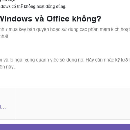
ndows có thể không hoạt động đúng.
 Windows và Office không?
như mua key bản quyền hoặc sử dụng các phần mềm kích hoạt
nhất.
 và lo ngại xung quanh việc sử dụng nó. Hãy cân nhắc kỹ lưỡn
ền này.
l