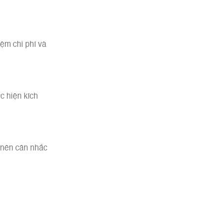
ệm chi phí và
c hiện kích
 nên cân nhắc