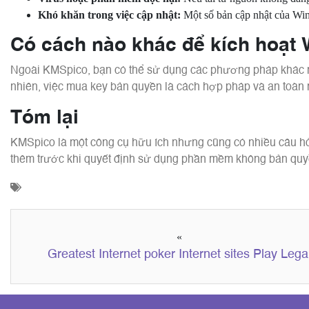
Khó khăn trong việc cập nhật:
Một số bản cập nhật của Wi
Có cách nào khác để kích hoạt
Ngoài KMSpico, bạn có thể sử dụng các phương pháp khác 
nhiên, việc mua key bản quyền là cách hợp pháp và an toàn 
Tóm lại
KMSpico là một công cụ hữu ích nhưng cũng có nhiều câu hỏi
thêm trước khi quyết định sử dụng phần mềm không bản quy
«
Greatest Internet poker Internet sites Play Lega
Casino poker Online in america