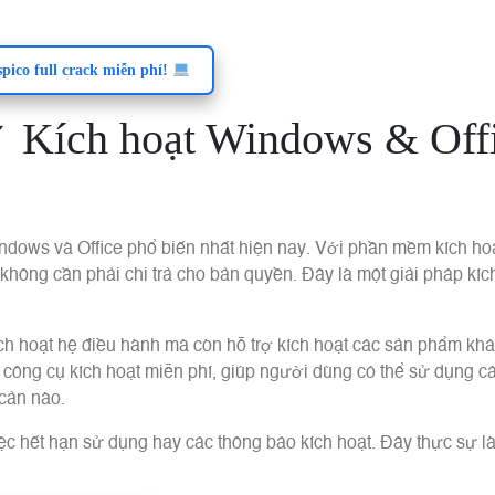
ico full crack miễn phí!
✓ Kích hoạt Windows & Off
ndows và Office phổ biến nhất hiện nay. Với phần mềm kích hoạ
hông cần phải chi trả cho bản quyền. Đây là một giải pháp kíc
ch hoạt hệ điều hành mà còn hỗ trợ kích hoạt các sản phẩm kh
công cụ kích hoạt miễn phí, giúp người dùng có thể sử dụng cá
cản nào.
ệc hết hạn sử dụng hay các thông báo kích hoạt. Đây thực sự là