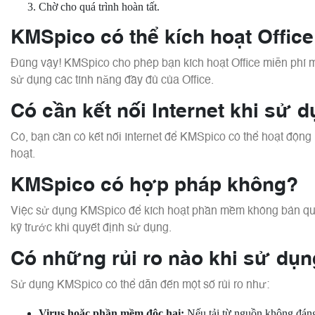
Chờ cho quá trình hoàn tất.
KMSpico có thể kích hoạt Offic
Đúng vậy! KMSpico cho phép bạn kích hoạt Office miễn phí m
sử dụng các tính năng đầy đủ của Office.
Có cần kết nối Internet khi sử
Có, bạn cần có kết nối Internet để KMSpico có thể hoạt độn
hoạt.
KMSpico có hợp pháp không?
Việc sử dụng KMSpico để kích hoạt phần mềm không bản quy
kỹ trước khi quyết định sử dụng.
Có những rủi ro nào khi sử dụ
Sử dụng KMSpico có thể dẫn đến một số rủi ro như:
Virus hoặc phần mềm độc hại:
Nếu tải từ nguồn không đáng 