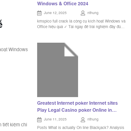
Windows & Office 2024
June 12, 2025
nthung
kmspico full crack là công cụ kích hoạt Windows và
ễ
Office hiệu quả ✓ Tải ngay để trải nghiệm đầy đủ
tính năng mà không cần bản quyền ➔ dễ dàng và
nhanh chóng!
 hoạt Windows
Greatest Internet poker Internet sites
Play Legal Casino poker Online in
america
June 11, 2025
nthung
tiết kiệm chi
Posts What is actually On line Blackjack? Analysis