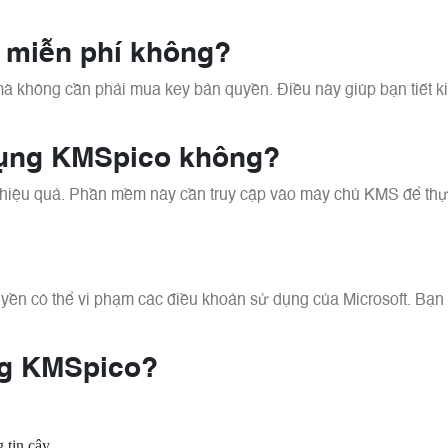
e miễn phí không?
à không cần phải mua key bản quyền. Điều này giúp bạn tiết ki
 dụng KMSpico không?
g hiệu quả. Phần mềm này cần truy cập vào máy chủ KMS để thự
ền có thể vi phạm các điều khoản sử dụng của Microsoft. Bạn
ng KMSpico?
tin cậy.